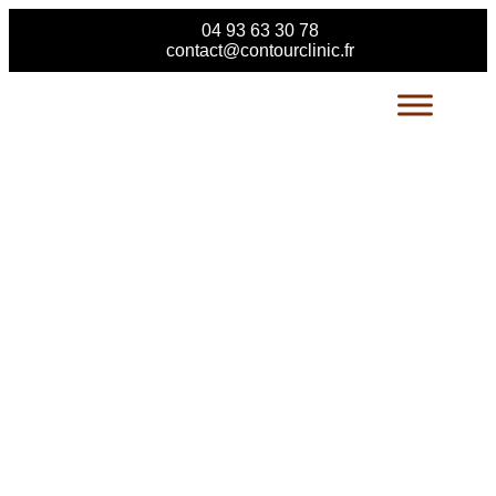
04 93 63 30 78
contact@contourclinic.fr
CONTOUR CLINIC