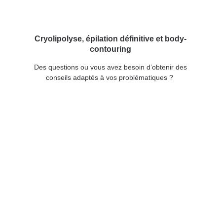
Cryolipolyse, épilation définitive et body-
contouring
Des questions ou vous avez besoin d’obtenir des
conseils adaptés à vos problématiques ?
Prenez rendez-vous dans notre centre et
bénéficiez de votre bilan personnalisé offert!
PRENDRE RENDEZ-VOUS